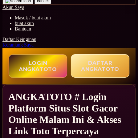
cancel
Okiedog
Akun Saya
P
Masuk / buat akun
buat akun
Peachy
Bantuan
Phil & Ted's
Daftar Keinginan
Keranjang Saya
Philips Avent
Pigeon
LOGIN
DAFTAR
Playgro
ANGKATOTO
ANGKATOTO
Poled Global
Ponycycle
ANGKATOTO # Login
Puma
Platform Situs Slot Gacor
Pureats
Online Malam Ini & Akses
Q
Link Toto Terpercaya
QV Baby