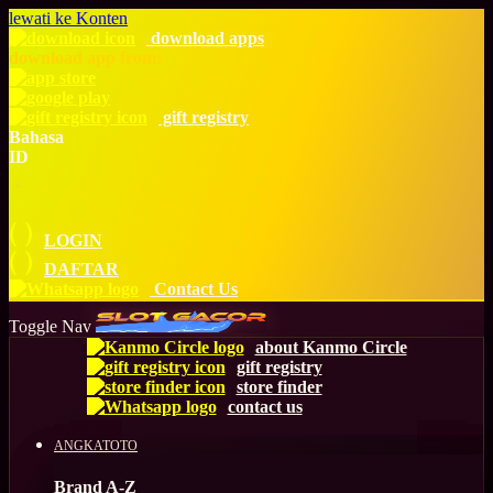
lewati ke Konten
download apps
download app from:
gift registry
Bahasa
ID
LOGIN
DAFTAR
Contact Us
Toggle Nav
about Kanmo Circle
gift registry
store finder
contact us
ANGKATOTO
Brand A-Z