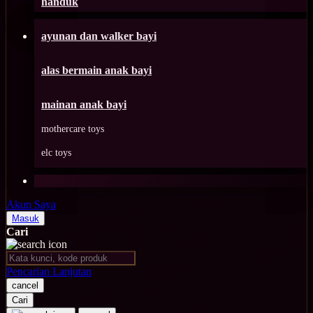
handuk
Mothercare
ayunan dan walker bayi
Mustela
My Buddy Tag
alas bermain anak bayi
My K
mainan anak bayi
N
mothercare toys
Naif
elc toys
Nike
Nordic Natural
Akun Saya
Nuby
Masuk
Cari
Nuna
O
Pencarian Lanjutan
cancel
Oh Ma Grain
Cari