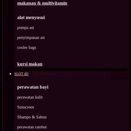
makanan & multivitamin
K
alat menyusui
Kiddycuts
pompa asi
Kumon
penyimpanan asi
L
cooler bags
Leapfrog
kursi makan
Leclerc
SLOT 4D
Lee Vierra
Lillebaby
perawatan bayi
Little Bird Told Me
perawatan kulit
Little Miss Janis
Sunscreen
London Taxi
Shampo & Sabun
Love To Dream
perawatan rambut