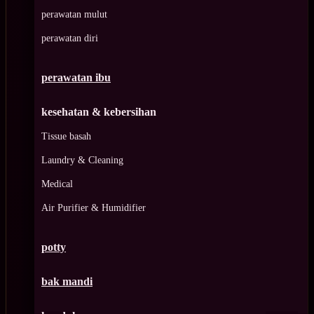
perawatan mulut
M
perawatan diri
Magformers
Mama's Choice
perawatan ibu
Mamas&Papas
kesehatan & kebersihan
Mamaway
Tissue basah
Maxi Cosi
Laundry & Cleaning
Megabloks
Medical
Micro
Air Purifier & Humidifier
MiDeer
Mimi & Lula
potty
Mini Monkey
Moby
bak mandi
Momami